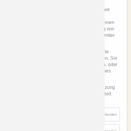
Diese Website nutzt Cookies und vergleichbare
Funktionen zur Verarbeitung von
Endgeräteinformationen und personenbezogenen
Daten. Die Verarbeitung dient der Einbindung von
Inhalten, externen Diensten und Elementen Dritter
sowie der statistischen Analyse/Messung.
Je nach Funktion werden dabei Daten an Dritte
innerhalb der EU bzw. der USA weitergegeben. Sie
können der Nutzung aller Cookies zustimmen, oder
nur der Nutzung technisch notwendiger Cookies
zustimmen.
Ihre Einwilligung ist stets freiwillig, für die Nutzung
der Website nicht erforderlich und kann jederzeit
abgelehnt oder widerrufen werden.
Essenziell
für
Details einblenden
Essenzie
Externe Medien
für