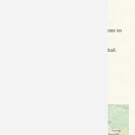
Bereits am 20. Oktober hat es die ersten Zentimeter im
Tal geschneit.
Julia hat große Freude mit ihrem Riesenschneeball.
Liebe Grüße Lois
Anreise