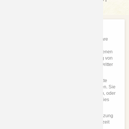
Datenschutzerklärung
Cookies und andere Technologien
Diese Website nutzt Cookies und vergleichbare
Funktionen zur Verarbeitung von
Endgeräteinformationen und personenbezogenen
Daten. Die Verarbeitung dient der Einbindung von
Inhalten, externen Diensten und Elementen Dritter
sowie der statistischen Analyse/Messung.
Je nach Funktion werden dabei Daten an Dritte
innerhalb der EU bzw. der USA weitergegeben. Sie
können der Nutzung aller Cookies zustimmen, oder
nur der Nutzung technisch notwendiger Cookies
zustimmen.
Ihre Einwilligung ist stets freiwillig, für die Nutzung
der Website nicht erforderlich und kann jederzeit
abgelehnt oder widerrufen werden.