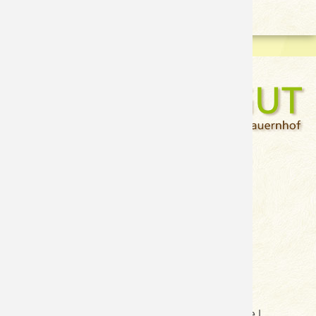
Alois Pertl
Neuseß-Moos 4
A-5570 Mauterndorf
Tel.: +43(0)664 75042589
E-Mail:
info@hansalagut.com
Sitemap
|
Impressum
|
Anreise
|
Anfrage
|