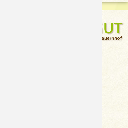
Alois Pertl
Neuseß-Moos 4
A-5570 Mauterndorf
Tel.: +43(0)664 75042589
E-Mail:
info@hansalagut.com
Sitemap
|
Impressum
|
Anreise
|
Anfrage
|
Datenschutzerklärung