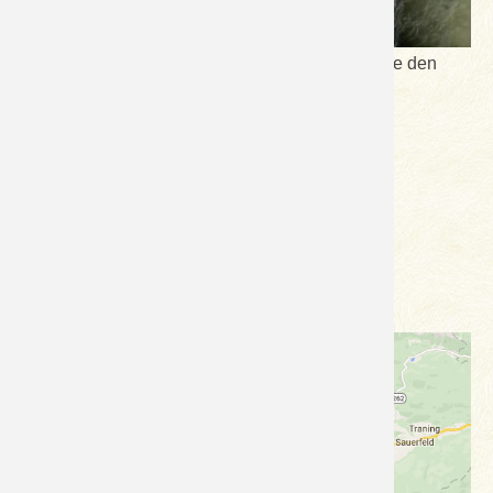
Julia ist gerade beim Kontrollieren, ob die Fische den
langen Winter gut überstanden haben.
Alles perfekt!
LG, Lois
Anreise