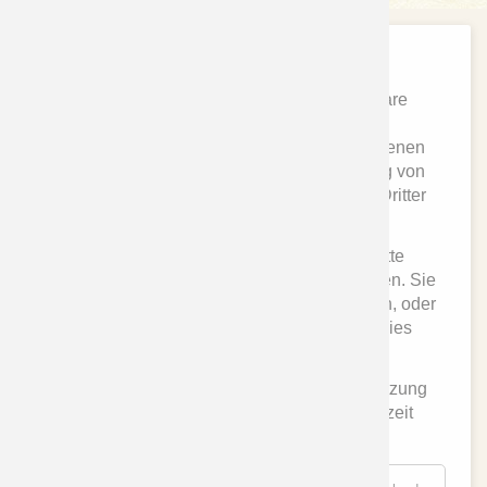
Cookies und andere Technologien
Diese Website nutzt Cookies und vergleichbare
Funktionen zur Verarbeitung von
Endgeräteinformationen und personenbezogenen
Daten. Die Verarbeitung dient der Einbindung von
Inhalten, externen Diensten und Elementen Dritter
sowie der statistischen Analyse/Messung.
Je nach Funktion werden dabei Daten an Dritte
innerhalb der EU bzw. der USA weitergegeben. Sie
können der Nutzung aller Cookies zustimmen, oder
nur der Nutzung technisch notwendiger Cookies
zustimmen.
Ihre Einwilligung ist stets freiwillig, für die Nutzung
der Website nicht erforderlich und kann jederzeit
abgelehnt oder widerrufen werden.